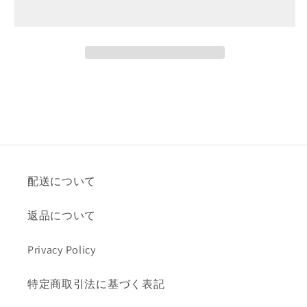
年
年
4
4
月
月
号
号
124
124
号
号
の
の
数
数
量
量
配送について
を
を
減
増
返品について
ら
や
す
す
Privacy Policy
特定商取引法に基づく表記