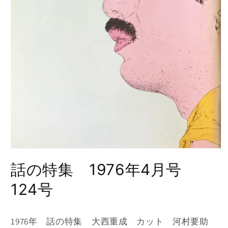
モ
ー
話の特集 1976年4月号
ダ
ル
124号
で
メ
デ
ィ
1976年 話の特集 大西重成 カット 河村要助
ア