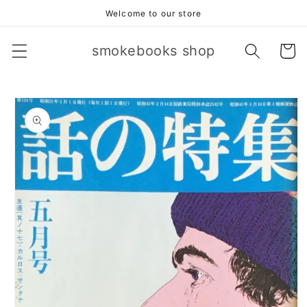
コンテ
Welcome to our store
ンツに
進む
カ
smokebooks shop
ー
ト
商品情
報にス
キップ