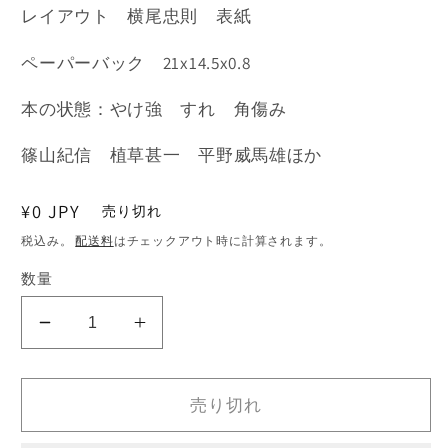
レイアウト 横尾忠則 表紙
(1)
を
開
ペーパーバック 21x14.5x0.8
く
本の状態：やけ強 すれ 角傷み
篠山紀信 植草甚一 平野威馬雄ほか
通
¥0 JPY
売り切れ
常
税込み。
配送料
はチェックアウト時に計算されます。
価
数量
格
話
話
の
の
特
特
売り切れ
集
集
1976
1976