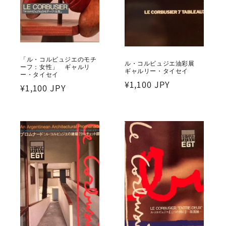
「ル・コルビュジエのモチ
ル・コルビュジエ油彩展
ーフ：女性」 ギャルリ
ギャルリー・タイセイ
ー・タイセイ
通
¥1,100 JPY
通
¥1,100 JPY
常
常
価
価
格
格