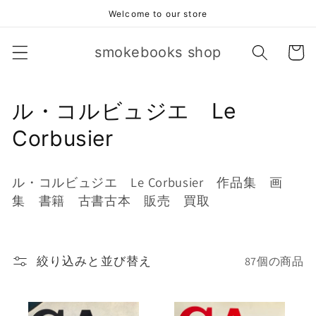
コンテ
Welcome to our store
ンツに
進む
カ
smokebooks shop
ー
ト
コ
ル・コルビュジエ Le
レ
Corbusier
ク
ル・コルビュジエ Le Corbusier 作品集 画
シ
集 書籍 古書古本 販売 買取
ョ
ン
絞り込みと並び替え
87個の商品
: