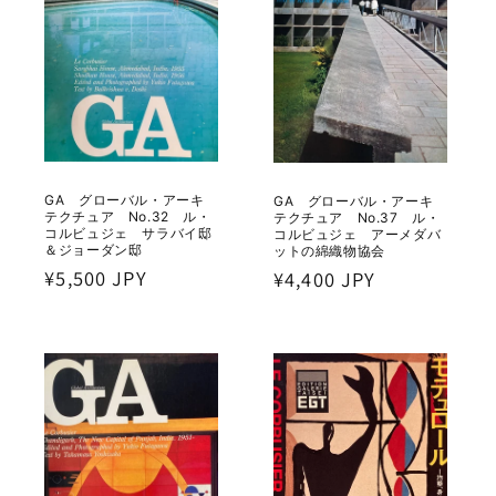
GA グローバル・アーキ
GA グローバル・アーキ
テクチュア No.32 ル・
テクチュア No.37 ル・
コルビュジェ サラバイ邸
コルビュジェ アーメダバ
＆ジョーダン邸
ットの綿織物協会
通
¥5,500 JPY
通
¥4,400 JPY
常
常
価
価
格
格