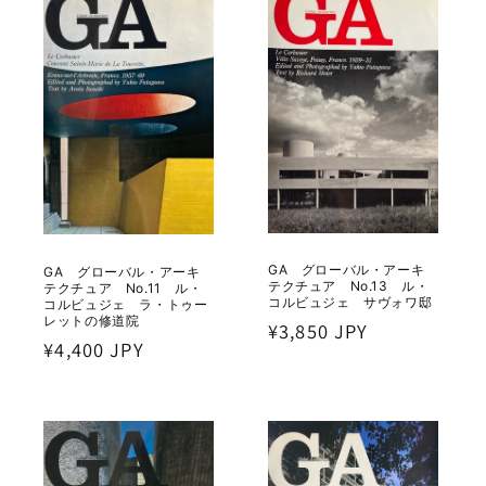
GA グローバル・アーキ
GA グローバル・アーキ
テクチュア No.13 ル・
テクチュア No.11 ル・
コルビュジェ サヴォワ邸
コルビュジェ ラ・トゥー
レットの修道院
通
¥3,850 JPY
通
¥4,400 JPY
常
常
価
価
格
格