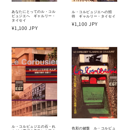
あなたにとってのル・コル
ル・コルビュジエへの招
ビュジエへ ギャルリー・
待 ギャルリー・タイセイ
タイセイ
通
¥1,100 JPY
通
¥1,100 JPY
常
常
価
価
格
格
ル・コルビュジエの石・れ
色彩の鍵盤 ル・コルビュ