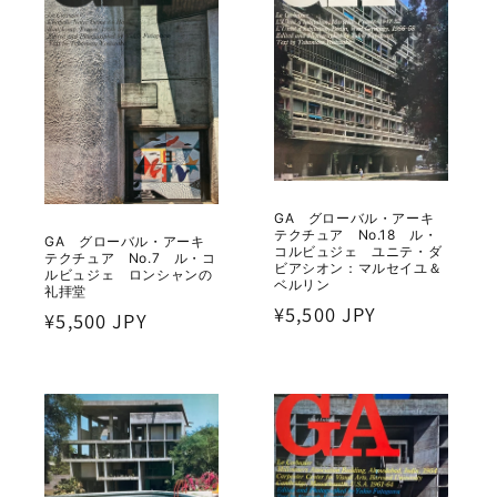
GA グローバル・アーキ
テクチュア No.18 ル・
GA グローバル・アーキ
コルビュジェ ユニテ・ダ
テクチュア No.7 ル・コ
ビアシオン：マルセイユ＆
ルビュジェ ロンシャンの
ベルリン
礼拝堂
通
¥5,500 JPY
通
¥5,500 JPY
常
常
価
価
格
格