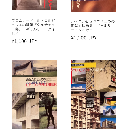
プロムナード ル・コルビ
ル・コルビュジエ『二つの
ュジエの建築『クルチェッ
間に』版画展 ギャルリ
ト邸』 ギャルリー・タイ
ー・タイセイ
セイ
通
¥1,100 JPY
通
¥1,100 JPY
常
常
価
価
格
格