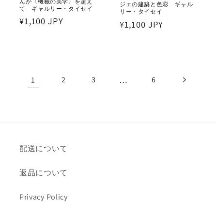
んが〈機械の美学〉を超え
ジエの建築と色彩 ギャル
て ギャルリー・タイセイ
リー・タイセイ
通
¥1,100 JPY
通
¥1,100 JPY
常
常
価
価
格
格
1
…
2
3
6
配送について
返品について
Privacy Policy