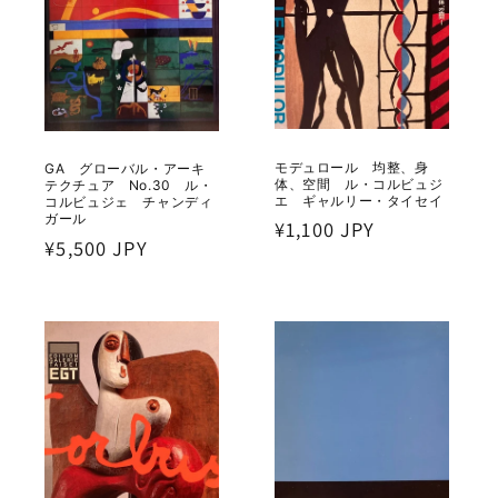
モデュロール 均整、身
GA グローバル・アーキ
体、空間 ル・コルビュジ
テクチュア No.30 ル・
エ ギャルリー・タイセイ
コルビュジェ チャンディ
ガール
通
¥1,100 JPY
通
¥5,500 JPY
常
常
価
価
格
格