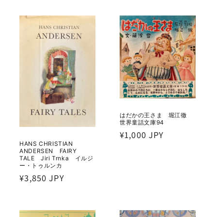
価
格
はだかの王さま 堀江徹
世界童話文庫94
通
¥1,000 JPY
HANS CHRISTIAN
常
ANDERSEN FAIRY
価
TALE Jiri Trnka イルジ
ー・トゥルンカ
格
通
¥3,850 JPY
常
価
格