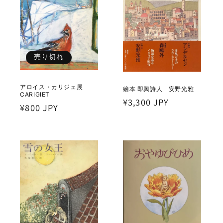
売り切れ
アロイス・カリジェ展
繪本 即興詩人 安野光雅
CARIGIET
通
¥3,300 JPY
通
¥800 JPY
常
常
価
価
格
格