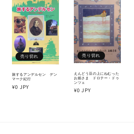
売り切れ
売り切れ
えんどう豆の上にねむった
旅するアンデルセン デン
お姫さま ドロテー・ドゥ
マーク紀行
ンツェ
通
¥0 JPY
通
¥0 JPY
常
常
価
価
格
格