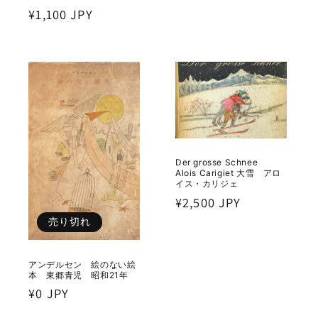
常
通
¥1,100 JPY
価
常
格
価
格
Der grosse Schnee
Alois Carigiet 大雪 アロ
イス・カリジェ
通
¥2,500 JPY
常
売り切れ
価
格
アンデルセン 絵のない絵
本 東郷青児 昭和21年
通
¥0 JPY
常