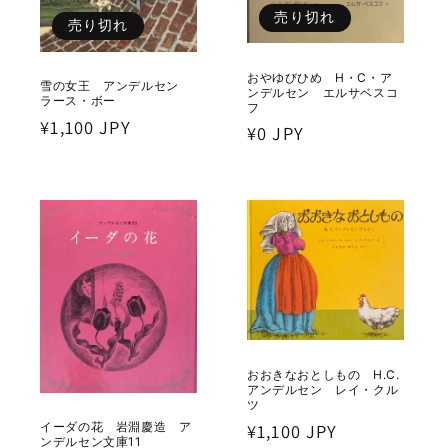
売り切れ
売り切れ
おやゆびひめ H・C・ア
雪の女王 アンデルセン
ンデルセン エルサベスコ
ラース・ボー
フ
通
¥1,100 JPY
通
¥0 JPY
常
常
価
価
格
格
おおきなおとしもの H.C.
アンデルセン レイ・クル
ツ
通
¥1,100 JPY
イーダの花 岩淵慶造 ア
ンデルセン文庫11