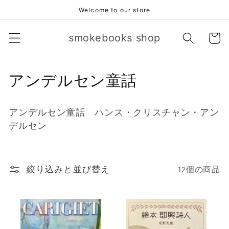
コンテ
Welcome to our store
ンツに
進む
カ
smokebooks shop
ー
ト
コ
アンデルセン童話
レ
アンデルセン童話 ハンス・クリスチャン・アン
ク
デルセン
シ
ョ
絞り込みと並び替え
12個の商品
ン
: