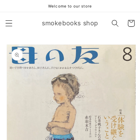
コンテ
Welcome to our store
ンツに
進む
カ
smokebooks shop
ー
ト
商品情
報にス
キップ