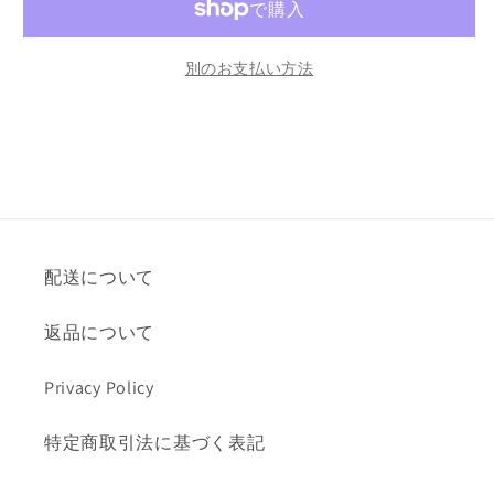
2008
2008
年
年
8
8
別のお支払い方法
月
月
号
号
「体
「体
験
験
を
を
受
受
配送について
け
け
継
継
返品について
ぐ」
ぐ」
と
と
Privacy Policy
い
い
う
う
特定商取引法に基づく表記
こ
こ