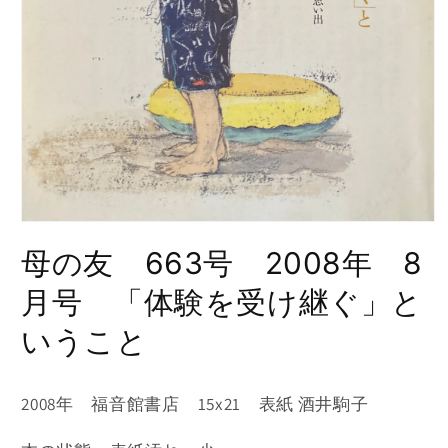
モ
ー
母の友 663号 2008年 8
ダ
ル
月号 「体験を受け継ぐ」と
で
メ
いうこと
デ
ィ
ア
(1)
2008年 福音館書店 15x21 表紙 酒井駒子
を
開
く