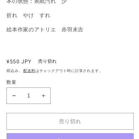
本の状態：表紙汚れ 少
折れ やけ すれ
絵本作家のアトリエ 赤羽末吉
通
¥550 JPY
売り切れ
常
税込み。
配送料
はチェックアウト時に計算されます。
価
数量
格
母
母
の
の
友
友
売り切れ
663
663
号
号